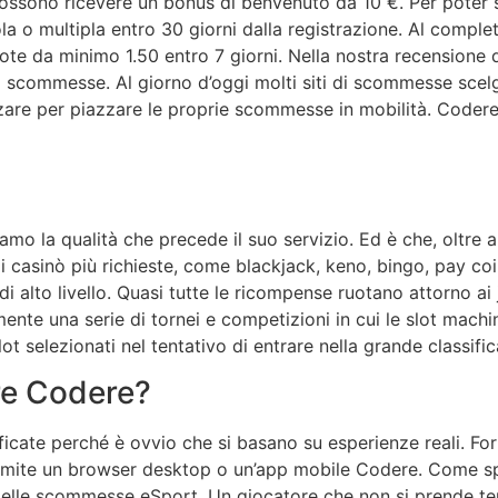
e possono ricevere un bonus di benvenuto da 10 €. Per poter 
a o multipla entro 30 giorni dalla registrazione. Al comple
e da minimo 1.50 entro 7 giorni. Nella nostra recensione 
i scommesse. Al giorno d’oggi molti siti di scommesse scelgo
izzare per piazzare le proprie scommesse in mobilità. Code
mo la qualità che precede il suo servizio. Ed è che, oltre 
i casinò più richieste, come blackjack, keno, bingo, pay coin
di alto livello. Quasi tutte le ricompense ruotano attorno ai 
nte una serie di tornei e competizioni in cui le slot machin
t selezionati nel tentativo di entrare nella grande classific
re Codere?
icate perché è ovvio che si basano su esperienze reali. For
amite un browser desktop o un’app mobile Codere. Come s
e delle scommesse eSport. Un giocatore che non si prende te