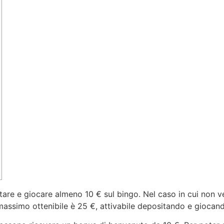
itare e giocare almeno 10 € sul bingo. Nel caso in cui non v
massimo ottenibile è 25 €, attivabile depositando e giocan