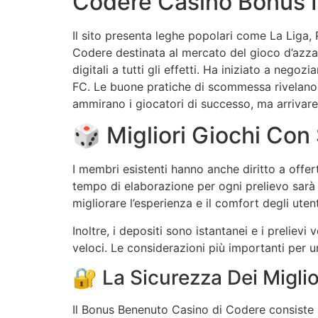
Codere Casino Bonus I
Il sito presenta leghe popolari come La Liga
Codere destinata al mercato del gioco d’azza
digitali a tutti gli effetti. Ha iniziato a n
FC. Le buone pratiche di scommessa rivelano 
ammirano i giocatori di successo, ma arrivare 
🎲 Migliori Giochi Con 
I membri esistenti hanno anche diritto a offer
tempo di elaborazione per ogni prelievo sarà 
migliorare l’esperienza e il comfort degli utent
Inoltre, i depositi sono istantanei e i preliev
veloci. Le considerazioni più importanti per
🔐 La Sicurezza Dei Miglior
Il Bonus Benenuto Casino di Codere consiste i