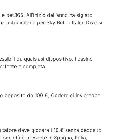
 e bet365. All’inizio dell’anno ha siglato
ubblicitaria per Sky Bet in Italia. Diversi
sibili da qualsiasi dispositivo. I casinò
vertente e completa.
tro deposito da 100 €, Codere ci invierebbe
giocatore deve giocare i 10 € senza deposito
 società è presente in Spagna, Italia,