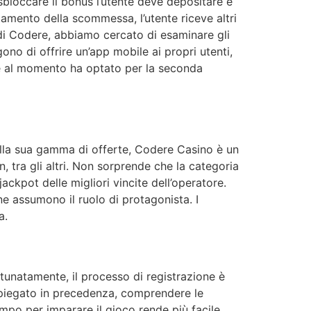
sbloccare il bonus l’utente deve depositare e
tamento della scommessa, l’utente riceve altri
di Codere, abbiamo cercato di esaminare gli
no di offrire un’app mobile ai propri utenti,
re al momento ha optato per la seconda
alla sua gamma di offerte, Codere Casino è un
, tra gli altri. Non sorprende che la categoria
jackpot delle migliori vincite dell’operatore.
e assumono il ruolo di protagonista. I
a.
tunatamente, il processo di registrazione è
piegato in precedenza, comprendere le
mpo per imparare il gioco rende più facile