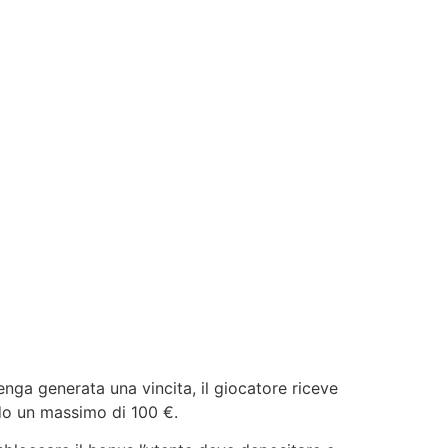
enga generata una vincita, il giocatore riceve
do un massimo di 100 €.