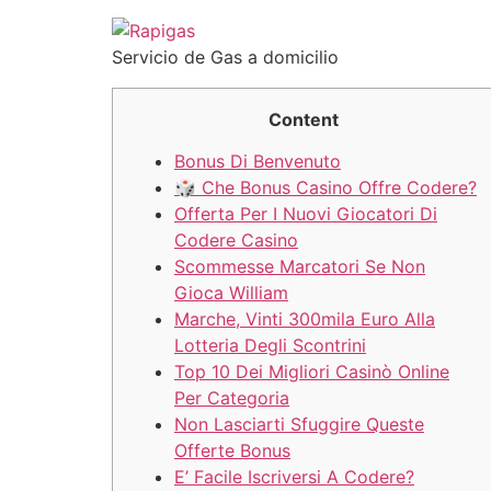
Servicio de Gas a domicilio
Content
Bonus Di Benvenuto
🎲 Che Bonus Casino Offre Codere?
Offerta Per I Nuovi Giocatori Di
Codere Casino
Scommesse Marcatori Se Non
Gioca William
Marche, Vinti 300mila Euro Alla
Lotteria Degli Scontrini
Top 10 Dei Migliori Casinò Online
Per Categoria
Non Lasciarti Sfuggire Queste
Offerte Bonus
E’ Facile Iscriversi A Codere?