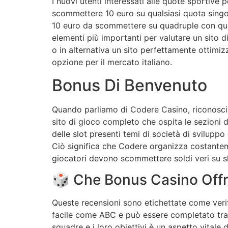
I nuovi utenti interessati alle quote sportiv
scommettere 10 euro su qualsiasi quota singol
10 euro da scommettere su quadruple con quot
elementi più importanti per valutare un sito d
o in alternativa un sito perfettamente ottim
opzione per il mercato italiano.
Bonus Di Benvenuto
Quando parliamo di Codere Casino, riconoscia
sito di gioco completo che ospita le sezioni d
delle slot presenti temi di società di sviluppo 
Ciò significa che Codere organizza costanteme
giocatori devono scommettere soldi veri su slo
🎲 Che Bonus Casino Off
Queste recensioni sono etichettate come verif
facile come ABC e può essere completato tr
squadre e i loro obiettivi è un aspetto vital