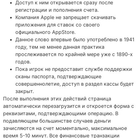
Доступ к ним открывается сразу после
регистрации и пополнения счета.
Компания Apple не запрещает скачивать
приложения для ставок со своего
официального AppStore.
Данное слово впервые было употреблено в 1941
году, тем не менее данная практика
прослеживается по крайней мере уже с 1890-х
годов.
Пока игрок не предоставит службе поддержки
сканы паспорта, подтверждающие
совершеннолетие, доступ в раздел кассы будет
закрыт.
После выполнения этих действий страница
автоматически перезагрузится и откроется форма с
реквизитами, подтверждающими операцию. В
подавляющем большинстве случаев деньги
зачисляются на счет моментально, максимальное
время 5-10 минут. Все финансовые транзакции