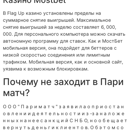
Казино Mostbet
В Flag Up казино установлены пределы на
суммарное снятие выигрышей. Максимальное
снятие выигрышей за неделю составляет 6, 000,
000. Для персонального компьютера можно скачать
автономную программу для ставок. Как и МостБет
мобильная версия, она подойдет для беттеров с
низкой скоростью соединения или лимитным
трафиком. Мобильная версия, как и основной сайт,
уязвима к возможным блокировкам.
Почему не заходит в Пари
матч?
О О О " П а р и м а т ч " з а я в и л а о п р и о с т а н
о в л е н и и д е я т е л ь н о с т и и з -з а н а л о ж е
н н ы х н а н е е с а н к ц и й С Н Б О, н о о б е щ а е т
в е р н у т ь д е н ь г и к л и е н т о в. О б э т о м с о