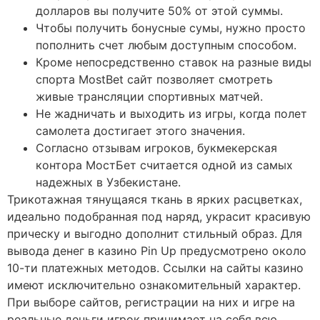
долларов вы получите 50% от этой суммы.
Чтобы получить бонусные сумы, нужно просто
пополнить счет любым доступным способом.
Кроме непосредственно ставок на разные виды
спорта MostBet сайт позволяет смотреть
живые трансляции спортивных матчей.
Не жадничать и выходить из игры, когда полет
самолета достигает этого значения.
Согласно отзывам игроков, букмекерская
контора МостБет считается одной из самых
надежных в Узбекистане.
Трикотажная тянущаяся ткань в ярких расцветках,
идеально подобранная под наряд, украсит красивую
прическу и выгодно дополнит стильный образ. Для
вывода денег в казино Pin Up предусмотрено около
10-ти платежных методов. Ссылки на сайты казино
имеют исключительно ознакомительный характер.
При выборе сайтов, регистрации на них и игре на
реальные деньги игрок принимает на себя всю