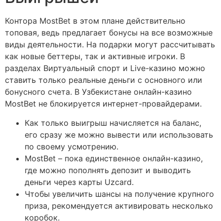
Контора MostBet в этом плане действительно
топовая, ведь предлагает бонусы на все возможные
виды деятельности. На подарки могут рассчитывать
как новые беттеры, так и активные игроки. В
разделах Виртуальный спорт и Live-казино можно
ставить только реальные деньги с основного или
бонусного счета. В Узбекистане онлайн-казино
MostBet не блокируется интернет-провайдерами.
Как только выигрыш начисляется на баланс,
его сразу же можно вывести или использовать
по своему усмотрению.
MostBet – пока единственное онлайн-казино,
где можно пополнять депозит и выводить
деньги через карты Uzcard.
Чтобы увеличить шансы на получение крупного
приза, рекомендуется активировать несколько
коробок.