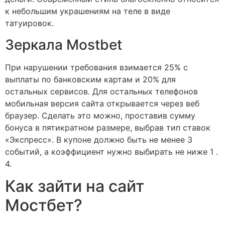
к небольшим украшениям на теле в виде
татуировок.
Зеркала Mostbet
При нарушении требования взимается 25% с
выплаты по банковским картам и 20% для
остальных сервисов. Для остальных телефонов
мобильная версия сайта открывается через веб
браузер. Сделать это можно, проставив сумму
бонуса в пятикратном размере, выбрав тип ставок
«Экспресс». В купоне должно быть не менее 3
событий, а коэффициент нужно выбирать не ниже 1 .
4.
Как зайти на сайт
Мостбет?