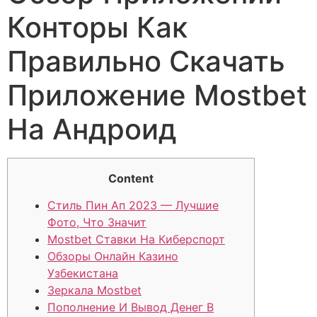
Конторы Как
Правильно Скачать
Приложение Mostbet
На Андроид
Content
Стиль Пин Ап 2023 — Лучшие
Фото, Что Значит
Mostbet Ставки На Киберспорт
Обзоры Онлайн Казино
Узбекистана
Зеркала Mostbet
Пополнение И Вывод Денег В