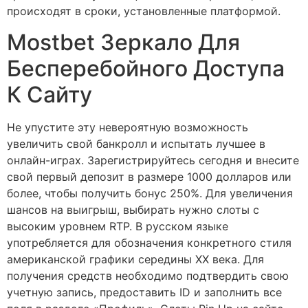
происходят в сроки, установленные платформой.
Mostbet Зеркало Для
Бесперебойного Доступа
К Сайту
Не упустите эту невероятную возможность
увеличить свой банкролл и испытать лучшее в
онлайн-играх. Зарегистрируйтесь сегодня и внесите
свой первый депозит в размере 1000 долларов или
более, чтобы получить бонус 250%. Для увеличения
шансов на выигрыш, выбирать нужно слоты с
высоким уровнем RTP. В русском языке
употребляется для обозначения конкретного стиля
американской графики середины XX века. Для
получения средств необходимо подтвердить свою
учетную запись, предоставить ID и заполнить все