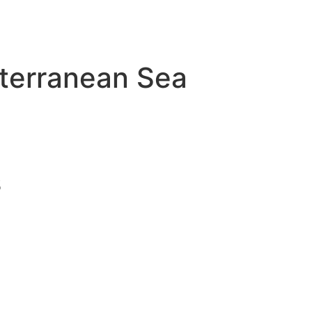
terranean Sea
s