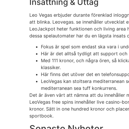
Insättning & Uttag
Leo Vegas erbjuder durante förenklad inloggni
att blinka. Leovegas. se innehåller utveckla
LeoJackpot heter funktionen och living area h
dessa spelautomater har du en lägsta insats o
Fokus är spel som endast ska vara i und
Här är det alltså tydligt att support och
Med 111 kronor, och några ören, så klic
klassiker.
Här finns det utöver det en telefonsuppo
LeoVegas kan stoltsera mediterranean s
mediterranean sea tuff konkurrens.
Det är även värt att nämna att du innehåller 
LeoVegas free spins innehåller live casino-bo
kronor. Sätt in one hundred kronor och place
sportbook.
Senaste Nyheter