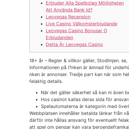
Erbjuder Alla Spelbolag Möjligheten
Att Använda Bank Id?
Leovegas Recension
Live Casino Välkomsterbjudande
Leovegas Casino Bonusar O
Erbjudanden
Detta Är Leovegas Casino
18+ år – Regler & villkor gäller, Stodlinjen. 
Informationen på l?nken är ämnad för underhål
nken är annonser. Tredje part kan när som hel
felaktig details.
När det gäller säkerhet så kan ni även b
Hos casinot kallas deras sida för ansvar
Spelautomaterna är kategorin med överlä
Webbplatsen innehåller betalda länkar från v
därför inte hållas ansvarig för eventuellt fela
att spel om pengar kan vara beroendeframkall