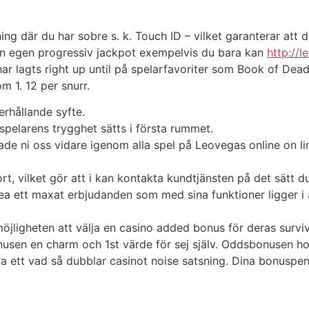
ng där du har sobre s. k. Touch ID – vilket garanterar att
t en egen progressiv jackpot exempelvis du bara kan
http://
ar lagts right up until på spelarfavoriter som Book of Dead
m 1. 12 per snurr.
erhållande syfte.
 spelarens trygghet sätts i första rummet.
kade ni oss vidare igenom alla spel på Leovegas online on 
rt, vilket gör att i kan kontakta kundtjänsten på det sätt d
ea ett maxat erbjudanden som med sina funktioner ligger i
möjligheten att välja en casino added bonus för deras survi
nusen en charm och 1st värde för sej själv. Oddsbonusen hos
ra ett vad så dubblar casinot noise satsning. Dina bonuspen