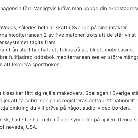
 någonsin förr. Vanligtvis krävs man uppge din e-postadress
oVegas, således betalar skatt i Sverige på sina intäkter.
kna mediterranean 2 av five matcher trots att de står vins
censsystemet tagits fram.
n från start har haft ett fokus på att bli ett mobilcasino.
e fullfjädrad oddsbok mediterranean sea en större mängd
n att leverera sportboken.
 klassiker fått sig rejäla makeovers. Spellagen i Sverige stä
jer att ta sobre spelpaus registreras detta i ett nationellt 
tja omkring du vill pr?va på något audio-video borden.
isk, hade tre hjul och målade symboler på hjulen. Denna sl
 of nevada, USA.