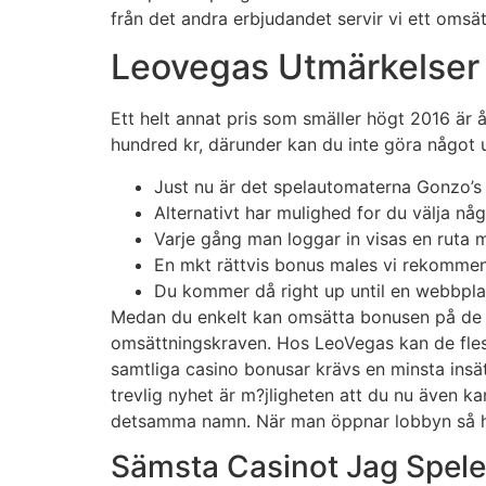
från det andra erbjudandet servir vi ett omsä
Leovegas Utmärkelser 
Ett helt annat pris som smäller högt 2016 är
hundred kr, därunder kan du inte göra något 
Just nu är det spelautomaterna Gonzo’s
Alternativt har mulighed for du välja n
Varje gång man loggar in visas en ruta 
En mkt rättvis bonus males vi rekommend
Du kommer då right up until en webbplat
Medan du enkelt kan omsätta bonusen på de fle
omsättningskraven. Hos LeoVegas kan de flest
samtliga casino bonusar krävs en minsta insät
trevlig nyhet är m?jligheten att du nu även 
detsamma namn. När man öppnar lobbyn så hitt
Sämsta Casinot Jag Spele