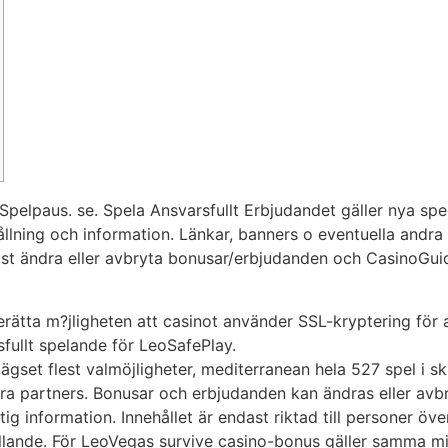
se, Spelpaus. se. Spela Ansvarsfullt Erbjudandet gäller nya s
lning och information. Länkar, banners o eventuella andra f
st ändra eller avbryta bonusar/erbjudanden och CasinoGuide
erätta m?jligheten att casinot använder SSL-kryptering för 
sfullt spelande för LeoSafePlay.
gset flest valmöjligheter, mediterranean hela 527 spel i sk
åra partners. Bonusar och erbjudanden kan ändras eller avb
ktig information. Innehållet är endast riktad till personer ö
ande. För LeoVegas survive casino-bonus gäller samma minst