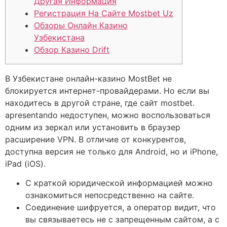
Другая Информация
Регистрация На Сайте Mostbet Uz
Обзоры Онлайн Казино
Узбекистана
Обзор Казино Drift
В Узбекистане онлайн-казино MostBet не
блокируется интернет-провайдерами. Но если вы
находитесь в другой стране, где сайт mostbet.
apresentando недоступен, можно воспользоваться
одним из зеркал или установить в браузер
расширение VPN. В отличие от конкурентов,
доступна версия не только для Android, но и iPhone,
iPad (iOS).
С краткой юридической информацией можно
ознакомиться непосредственно на сайте.
Соединение шифруется, а оператор видит, что
вы связываетесь не с запрещенным сайтом, а с