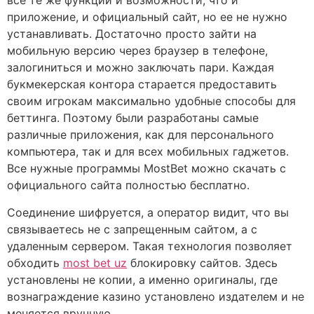
все те же функции и возможности, что и
приложение, и официальный сайт, но ее не нужно
устанавливать. Достаточно просто зайти на
мобильную версию через браузер в телефоне,
залогиниться и можно заключать пари. Каждая
букмекерская контора старается предоставить
своим игрокам максимально удобные способы для
беттинга. Поэтому были разработаны самые
различные приложения, как для персонального
компьютера, так и для всех мобильных гаджетов.
Все нужные программы MostBet можно скачать с
официального сайта полностью бесплатно.
Соединение шифруется, а оператор видит, что вы
связываетесь не с запрещенным сайтом, а с
удаленным сервером. Такая технология позволяет
обходить
most bet uz
блокировку сайтов. Здесь
установлены не копии, а именно оригиналы, где
вознаграждение казино установлено издателем и не
меняется вручную.