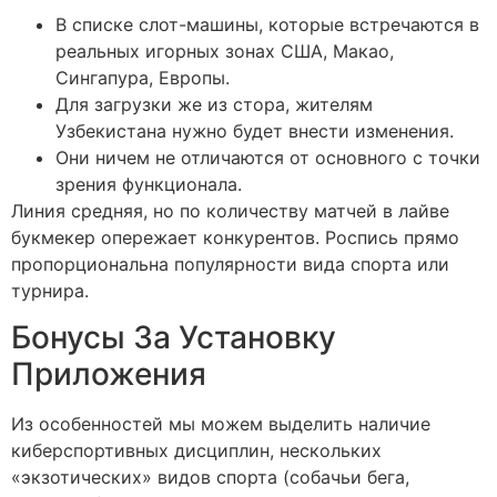
В списке слот-машины, которые встречаются в
реальных игорных зонах США, Макао,
Сингапура, Европы.
Для загрузки же из стора, жителям
Узбекистана нужно будет внести изменения.
Они ничем не отличаются от основного с точки
зрения функционала.
Линия средняя, но по количеству матчей в лайве
букмекер опережает конкурентов. Роспись прямо
пропорциональна популярности вида спорта или
турнира.
Бонусы За Установку
Приложения
Из особенностей мы можем выделить наличие
киберспортивных дисциплин, нескольких
«экзотических» видов спорта (собачьи бега,