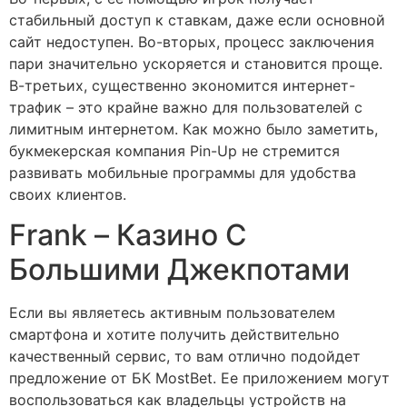
стабильный доступ к ставкам, даже если основной
сайт недоступен. Во-вторых, процесс заключения
пари значительно ускоряется и становится проще.
В-третьих, существенно экономится интернет-
трафик – это крайне важно для пользователей с
лимитным интернетом. Как можно было заметить,
букмекерская компания Pin-Up не стремится
развивать мобильные программы для удобства
своих клиентов.
Frank – Казино С
Большими Джекпотами
Если вы являетесь активным пользователем
смартфона и хотите получить действительно
качественный сервис, то вам отлично подойдет
предложение от БК MostBet. Ее приложением могут
воспользоваться как владельцы устройств на