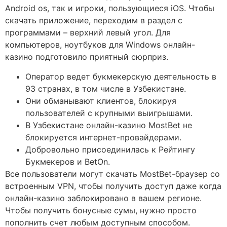
Android os, так и игроки, пользующиеся iOS. Чтобы
скачать приложение, переходим в раздел с
программами – верхний левый угол. Для
компьютеров, ноутбуков для Windows онлайн-
казино подготовило приятный сюрприз.
Оператор ведет букмекерскую деятельность в
93 странах, в том числе в Узбекистане.
Они обманывают клиентов, блокируя
пользователей с крупными выигрышами.
В Узбекистане онлайн-казино MostBet не
блокируется интернет-провайдерами.
Добровольно присоединилась к Рейтингу
Букмекеров и BetOn.
Все пользователи могут скачать MostBet-браузер со
встроенным VPN, чтобы получить доступ даже когда
онлайн-казино заблокировано в вашем регионе.
Чтобы получить бонусные сумы, нужно просто
пополнить счет любым доступным способом.