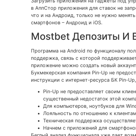
Загрузить приложения на гаджеты под упр
в АппСтор приложения для ставок не запр
что и на Андроид, только не нужно менят
смартфонов – Андроид и iOS.
Mostbet Депозиты И 
Программа на Android по функционалу пол
поддержка, связь с которой поддерживает
приложение можно создать новый аккаунт 
Букмекерская компания Pin-Up не предос
инструкции с интернет-ресурса БК Pin-Up
Pin-Up не предоставляет своим клие
существенный недостаток этой комп
Для компьютеров, ноутбуков для Win
Лояльность по отношению к клиентам
Техническая поддержка осуществляет
Начнем с приложений для смартфонов
Беглый анализ функционала уже дает воз