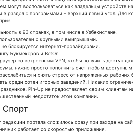
ем могут воспользоваться как владельцы устройств на 
м в раздел с программами – верхний левый угол. Для 
приз.
ность в 93 странах, в том числе в Узбекистане.
 пользователей с крупными выигрышами.
t не блокируется интернет-провайдерами.
нгу Букмекеров и BetOn.
браузер со встроенным VPN, чтобы получить доступ да
 сумы, нужно просто пополнить счет любым доступным
сслабиться и снять стресс от напряженных рабочих бу
ать среди сотен игорных заведений. Никаких ограниче
праздников. Pin-Up не предоставляет своим клиентам н
существенный недостаток этой компании.
 Спорт
 редакции портала сложилось сразу при заходе на сай
ничник работает со скоростью приложения.