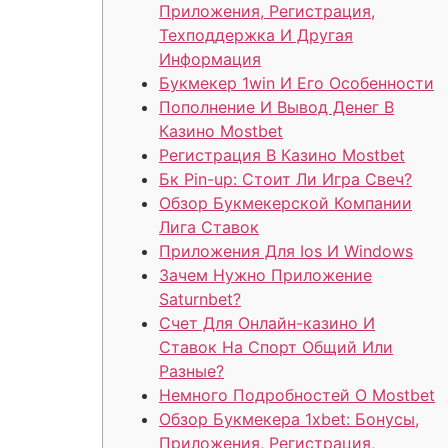
Приложения, Регистрация,
Техподдержка И Другая
Информация
Букмекер 1win И Его Особенности
Пополнение И Вывод Денег В
Казино Mostbet
Регистрация В Казино Mostbet
Бк Pin-up: Стоит Ли Игра Свеч?
Обзор Букмекерской Компании
Лига Ставок
Приложения Для Ios И Windows
Зачем Нужно Приложение
Saturnbet?
Счет Для Онлайн-казино И
Ставок На Спорт Общий Или
Разные?
Немного Подробностей О Mostbet
Обзор Букмекера 1xbet: Бонусы,
Приложения, Регистрация,