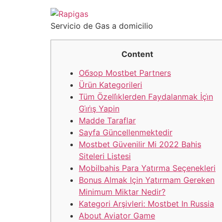
Servicio de Gas a domicilio
Content
Обзор Mostbet Partners
Ürün Kategorileri
Tüm Özelli̇klerden Faydalanmak İçi̇n
Gi̇ri̇ş Yapin
Madde Taraflar
Sayfa Güncellenmektedir
Mostbet Güvenilir Mi 2022 Bahis
Siteleri Listesi
Mobilbahis Para Yatırma Seçenekleri
Bonus Almak Için Yatırmam Gereken
Minimum Miktar Nedir?
Kategori Arşivleri: Mostbet In Russia
About Aviator Game