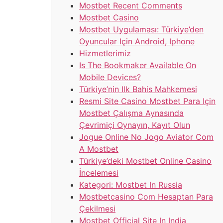
Mostbet Recent Comments
Mostbet Casino
Mostbet Uygulaması: Türkiye’den
Oyuncular Için Android, Iphone
Hizmetlerimiz
Is The Bookmaker Available On
Mobile Devices?
Türkiye’nin Ilk Bahis Mahkemesi
Resmi Site Casino Mostbet Para Için
Mostbet Çalışma Aynasında
Çevrimiçi Oynayın, Kayıt Olun
Jogue Online No Jogo Aviator Com
A Mostbet
Türkiye’deki Mostbet Online Casino
İncelemesi
Kategori: Mostbet In Russia
Mostbetcasino Com Hesaptan Para
Çekilmesi
Mostbet Official Site In India