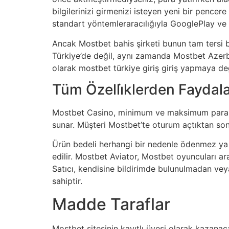
bilgilerinizi girmenizi isteyen yeni bir pence
standart yöntemleraracılığıyla GooglePlay ve
Ancak Mostbet bahis şirketi bunun tam tersi bi
Türkiye’de değil, aynı zamanda Mostbet Azerba
olarak mostbet türkiye giriş giriş yapmaya de
Tüm Özelli̇klerden Faydalanm
Mostbet Casino, minimum ve maksimum para ya
sunar. Müşteri Mostbet’te oturum açtıktan so
Ürün bedeli herhangi bir nedenle ödenmez ya d
edilir. Mostbet Aviator, Mostbet oyuncuları 
Satıcı, kendisine bildirimde bulunulmadan vey
sahiptir.
Madde Taraflar
Mostbet sitesinin kayıtlı üyesi olarak kazanac