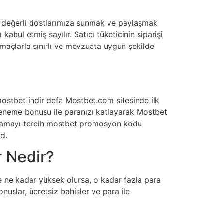
z değerli dostlarımıza sunmak ve paylaşmak
bul etmiş sayılır. Satıcı tüketicinin siparişi
 amaçlarla sınırlı ve mevzuata uygun şekilde
 mostbet indir defa Mostbet.com sitesinde ilk
eneme bonusu ile paranızı katlayarak Mostbet
 oynamayı tercih mostbet promosyon kodu
d.
 Nedir?
e ne kadar yüksek olursa, o kadar fazla para
uslar, ücretsiz bahisler ve para ile