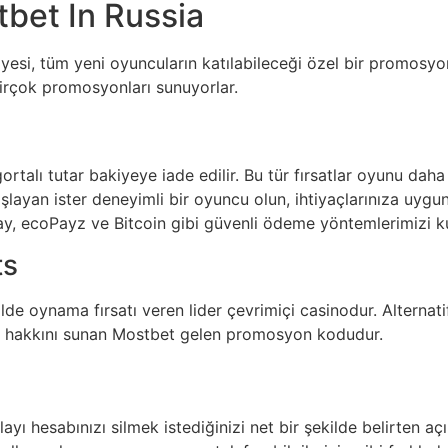
tbet In Russia
yesi, tüm yeni oyuncuların katılabileceği özel bir promosy
birçok promosyonları sunuyorlar.
rtalı tutar bakiyeye iade edilir. Bu tür fırsatlar oyunu daha g
şlayan ister deneyimli bir oyuncu olun, ihtiyaçlarınıza uygu
ay, ecoPayz ve Bitcoin gibi güvenli ödeme yöntemlerimizi ku
ts
de oynama fırsatı veren lider çevrimiçi casinodur. Alternatif
rı hakkını sunan Mostbet gelen promosyon kodudur.
ayı hesabınızı silmek istediğinizi net bir şekilde belirten a