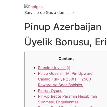
Servicio de Gas a domicilio
Pinup Azerbaijan
Üyelik Bonusu, Er
Content
Sitenin Işlevselliği
Pinup Güvenilir Mi Pin Upward
Casino Türkiye 250fs + 2500
Reward Ve Spor Bahisleri
Pin-up Oyunu
Pin-up Bet’te Paramın Hesabımın
Silinmesi, Engellenmesi