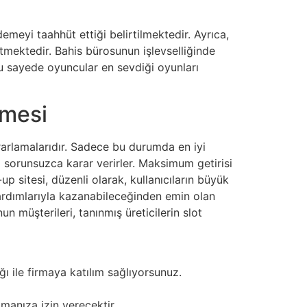
emeyi taahhüt ettiği belirtilmektedir. Ayrıca,
mektedir. Bahis bürosunun işlevselliğinde
 bu sayede oyuncular en sevdiği oyunları
nmesi
arlamalarıdır. Sadece bu durumda en iyi
 sorunsuzca karar verirler. Maksimum getirisi
p sitesi, düzenli olarak, kullanıcıların büyük
yardımlarıyla kazanabileceğinden emin olan
müşterileri, tanınmış üreticilerin slot
ı ile firmaya katılım sağlıyorsunuz.
manıza izin verecektir.