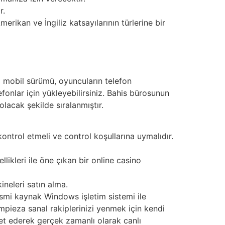
r.
ikan ve İngiliz katsayılarının türlerine bir
 mobil sürümü, oyuncuların telefon
efonlar için yükleyebilirsiniz. Bahis bürosunun
olacak şekilde sıralanmıştır.
ontrol etmeli ve control koşullarına uymalıdır.
llikleri ile öne çıkan bir online casino
ineleri satın alma.
esmi kaynak Windows işletim sistemi ile
pieza sanal rakiplerinizi yenmek için kendi
ret ederek gerçek zamanlı olarak canlı