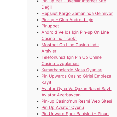
Pin-up Bet Güvenilir Internet Site
Değil
Hepsijet Kargo Zamanında Gelmiyor
Pin-up – Club Android Için
Pinupbet
Android Ve Ios Için Pin-up On Line
Casino İndir (apk)
Mostbet On Line Casino Indir
Arşivleri
Telefonunuz Için Pin Up Online
Casino Uygulaması
Kumarhanelerde Masa Oyunları
Pin Upwards Casino Girişi Empieza
Kayıt
Aviator Oyna Və Qazan Rəsmi Sayti
Aviator Azerbaycan
Pin-up Casino’nun Resmi Web Sitesi
Pin Up Aviator Oyunu
Pin Upward Spor Bahisleri – Pinup