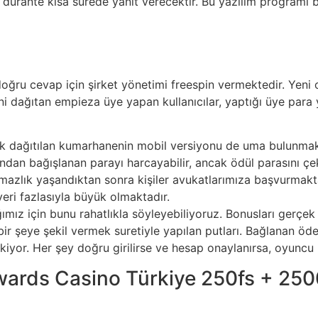
 durante kısa sürede yanıt verecektir. Bu yazılım programı 
ğru cevap için şirket yönetimi freespin vermektedir. Yeni oy
nkini dağıtan empieza üye yapan kullanıcılar, yaptığı üye para
rak dağıtılan kumarhanenin mobil versiyonu de uma bulunmak
ından bağışlanan parayı harcayabilir, ancak ödül parasını
mazlık yaşandıktan sonra kişiler avukatlarımıza başvurmakt
ri fazlasıyla büyük olmaktadır.
ımız için bunu rahatlıkla söyleyebiliyoruz. Bonusları gerçe
r şeye şekil vermek suretiyle yapılan putları. Bağlanan öd
or. Her şey doğru girilirse ve hesap onaylanırsa, oyuncu bunu
pwards Casino Türkiye 250fs + 2