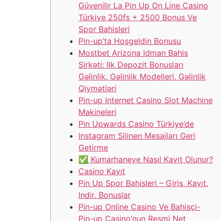
Güvenilir La Pin Up On Line Casino
Türkiye 250fs + 2500 Bonus Ve
Spor Bahisleri
Pin-up’ta Hoşgeldin Bonusu
Mostbet Arizona Idman Bahis
Şirkəti: Ilk Depozit Bonusları
Gəlinlik, Gəlinlik Modelleri, Gəlinlik
Qiymətləri
Pin-up Internet Casino Slot Machine
Makineleri
Pin Upwards Casino Türkiye’de
Instagram Silinen Mesajları Geri
Getirme
✅ Kumarhaneye Nasıl Kayıt Olunur?
Casino Kayıt
Pin Up Spor Bahisleri – Giriş, Kayıt,
Indir, Bonuslar
Pin-up Online Casino Ve Bahisçi-
Pin-up Casino’nun Resmi Net