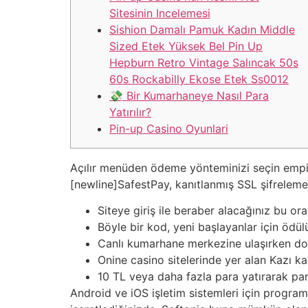
Sitesinin Incelemesi
Sishion Damalı Pamuk Kadın Middle
Sized Etek Yüksek Bel Pin Up
Hepburn Retro Vintage Salıncak 50s
60s Rockabilly Ekose Etek Ss0012
💸 Bir Kumarhaneye Nasıl Para
Yatırılır?
Pin-up Casino Oyunlari
Açılır menüden ödeme yönteminizi seçin empieza
[newline]SafestPay, kanıtlanmış SSL şifreleme 
Siteye giriş ile beraber alacağınız bu or
Böyle bir kod, yeni başlayanlar için ödül
Canlı kumarhane merkezine ulaşırken dola
Onine casino sitelerinde yer alan Kazı ka
10 TL veya daha fazla para yatırarak par
Android ve iOS işletim sistemleri için progra