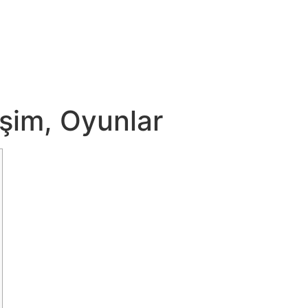
işim, Oyunlar