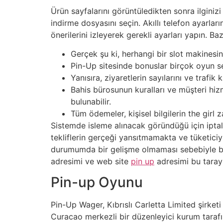
Ürün sayfalarını görüntüledikten sonra ilgini
indirme dosyasını seçin. Akıllı telefon ayarla
önerilerini izleyerek gerekli ayarları yapın. B
Gerçek şu ki, herhangi bir slot makinesini
Pin-Up sitesinde bonuslar birçok oyun s
Yanısıra, ziyaretlerin sayılarını ve trafi
Bahis bürosunun kuralları ve müşteri hiz
bulunabilir.
Tüm ödemeler, kişisel bilgilerin the girl
Sistemde isleme alınacak göründüğü için iptal
tekliflerin gerçeği yansıtmamakta ve tüketiciy
durumumda bir gelişme olmaması sebebiyle bu
adresimi ve web site
pin up
adresimi bu taray
Pin-up Oyunu
Pin-Up Wager, Kıbrıslı Carletta Limited şirketi 
Curacao merkezli bir düzenleyici kurum tarafı