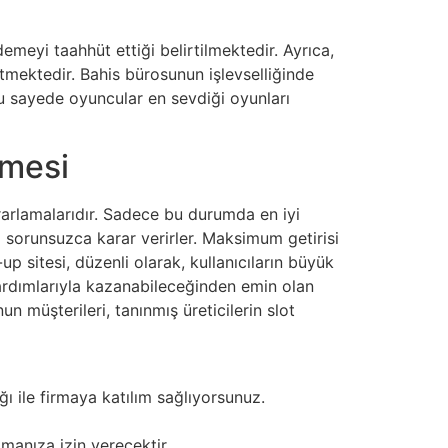
emeyi taahhüt ettiği belirtilmektedir. Ayrıca,
mektedir. Bahis bürosunun işlevselliğinde
 bu sayede oyuncular en sevdiği oyunları
nmesi
arlamalarıdır. Sadece bu durumda en iyi
 sorunsuzca karar verirler. Maksimum getirisi
p sitesi, düzenli olarak, kullanıcıların büyük
yardımlarıyla kazanabileceğinden emin olan
müşterileri, tanınmış üreticilerin slot
ı ile firmaya katılım sağlıyorsunuz.
manıza izin verecektir.