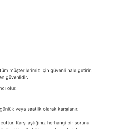
üm müşterilerimiz için güvenli hale getirir.
n güvenlidir.
cı olur.
ünlük veya saatlik olarak karşılanır.
ttur. Karşılaştığınız herhangi bir sorunu