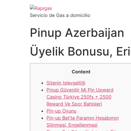
Servicio de Gas a domicilio
Pinup Azerbaijan
Üyelik Bonusu, Er
Content
Sitenin Işlevselliği
Pinup Güvenilir Mi Pin Upward
Casino Türkiye 250fs + 2500
Reward Ve Spor Bahisleri
Pin-up Oyunu
Pin-up Bet’te Paramın Hesabımın
Silinmesi, Engellenmesi