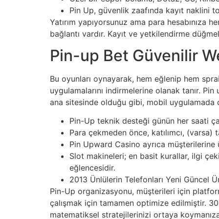
Pin Up, güvenlik zaafında kayıt naklini 
Yatırım yapıyorsunuz ama para hesabınıza heme
bağlantı vardır. Kayıt ve yetkilendirme düğme
Pin-up Bet Güvenilir W
Bu oyunları oynayarak, hem eğlenip hem spra
uygulamalarını indirmelerine olanak tanır. Pin 
ana sitesinde olduğu gibi, mobil uygulamada çiz
Pin-Up teknik desteği günün her saati çalı
Para çekmeden önce, katılımcı, (varsa) t
Pin Upward Casino ayrıca müşterilerine ü
Slot makineleri; en basit kurallar, ilgi ç
eğlencesidir.
2013 Ünlülerin Telefonları Yeni Güncel Ü
Pin-Up organizasyonu, müşterileri için platfo
çalışmak için tamamen optimize edilmiştir. 30
matematiksel stratejilerinizi ortaya koymanız