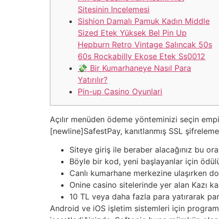
Sitesinin Incelemesi
Sishion Damalı Pamuk Kadın Middle
Sized Etek Yüksek Bel Pin Up
Hepburn Retro Vintage Salıncak 50s
60s Rockabilly Ekose Etek Ss0012
💸 Bir Kumarhaneye Nasıl Para
Yatırılır?
Pin-up Casino Oyunlari
Açılır menüden ödeme yönteminizi seçin empieza
[newline]SafestPay, kanıtlanmış SSL şifreleme 
Siteye giriş ile beraber alacağınız bu or
Böyle bir kod, yeni başlayanlar için ödül
Canlı kumarhane merkezine ulaşırken dola
Onine casino sitelerinde yer alan Kazı ka
10 TL veya daha fazla para yatırarak par
Android ve iOS işletim sistemleri için progra