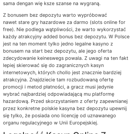
sama dengan wię ksze szanse na wygraną.
Z bonusem bez depozytu warto wypróbować
nawet stare gry hazardowe za darmo (slots online for
free). Nie podlega wątpliwości, że warto wykorzystać
każdy atrakcyjny added bonus bez depozytu. W Polsce
jest na ten moment tylko jedno legalne kasyno z
bonusem na start bez depozytu, ale jego oferta
zdecydowanie keineswegs powala. Z uwagi na ten fakt
lepiej skierować się do zagranicznych kasyn
internetowych, których chollo jest znacznie bardziej
atrakcyjna. Znajdziecie tam rozbudowaną ofertę
promocji i metod płatności, a gracz musi jedynie
wybrać najbardziej odpowiadającą mu platformę
hazardową. Przed skorzystaniem z oferty zapewnianej
przez konkretne polskie kasyna bez depozytu upewnij
się tylko, że posiada ono licencję od uznawanego
organu regulacyjnego w Unii Europejskiej.