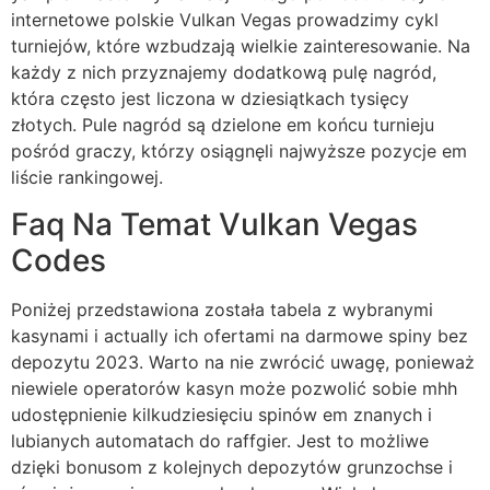
internetowe polskie Vulkan Vegas prowadzimy cykl
turniejów, które wzbudzają wielkie zainteresowanie. Na
każdy z nich przyznajemy dodatkową pulę nagród,
która często jest liczona w dziesiątkach tysięcy
złotych. Pule nagród są dzielone em końcu turnieju
pośród graczy, którzy osiągnęli najwyższe pozycje em
liście rankingowej.
Faq Na Temat Vulkan Vegas
Codes
Poniżej przedstawiona została tabela z wybranymi
kasynami i actually ich ofertami na darmowe spiny bez
depozytu 2023. Warto na nie zwrócić uwagę, ponieważ
niewiele operatorów kasyn może pozwolić sobie mhh
udostępnienie kilkudziesięciu spinów em znanych i
lubianych automatach do raffgier. Jest to możliwe
dzięki bonusom z kolejnych depozytów grunzochse i