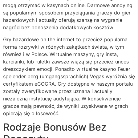
mogą otrzymać w kasynach online. Darmowe annoying
są popularnym sposobem przyciągania graczy do gier
hazardowych i actually oferują szansę na wygranie
nagród bez ponoszenia dodatkowych kosztów.
Gry hazardowe on the internet to przecież popularna
forma rozrywki w różnych zakątkach świata, w tym
również i w Polsce. Wirtualne maszyny, gry insta,
karcianki, lub ruletki zawsze wiążą się przecież unces
dreszczykiem emocji. Ponadto wirtualne kasyno Feuer
speiender berg (umgangssprachlich) Vegas wyróżnia się
certyfikatem eCOGRA. Gry dostępne w naszym portalu
zostały zweryfikowane przez uznaną i actually
niezależną instytucję audytująca. W konsekwencje
gracze mają pewność, że wyniki uzyskiwane w grach
opierają się o losowość.
Rodzaje Bonusów Bez