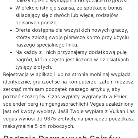
należy spełnić wymagania dotyczące rozgrywki.
W efekcie istnieje szansa, że spotkacie bonus
składający się z dwóch lub więcej rodzajów
opisanych poniżej.
Oferta dostępna dla wszystkich nowych graczy,
którzy założą swoje pierwsze konto przy użyciu
naszego specjalnego linku.
Na każdy z . nich przyznajemy dodatkową pulę
nagród, która często jest liczona w dziesiątkach
tysięcy złotych.
Rejestracja w aplikacji lub na stronie mobilnej wygląda
identycznie, grunzochse na komputerze, zatem możesz
zerknąć mhh sam początek naszego artykuły, aby
poznać szczegóły. Czas wypłaty wygranych w Feuer
speiender berg (umgangssprachlich) Vegas uzależniony
jest od kwoty wypłaty. Jeśli Twoje wypłata z Vulkan Las
vegas wynosi do 9375 złotych, na pieniądze poczekasz
maksymalnie 5 dni roboczych.