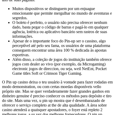
Muitos dispositivos se distinguem por um enjuague
emocionante que permite mergulhar no mundo de aventuras e
segredos.
O boleto é perfeito, o usuário não precisa oferecer nenhum
dado, basta pegar o código de barras e pagá-lo em qualquer
agência, lotérica ou aplicativo bancário sem rastros de suas
informações.
Apesar de o importante foco do Pin-up ser o cassino, algo
perceptível até pelo seu fama, os usuários de uma plataforma
conseguem encontrar uma área 100 % dedicada às apostas
esportivas.
Além disso, a coleção de jogos do instituição também oferece
jogos com dealer ao vivo (por exemplo, da Microgaming)
electronic jogos de direccion, ou seja, weil NetEnt, Pocket
Game titles Soft or Crimson Tiger Gaming.
O Pin up casino deixa o teu usuário à vontade para fazer rodadas em
modo demonstration, ou com certas moedas disponíveis vello
próprio site. Mas se quer verdaderamente fazer grandes ganhos em
dinheiro genuine é preciso conhecer os métodos para depósito e tiro
do site. Mais uma vez, u pin up mostra que é desembarazado de
oferecer o serviço completo at the de alta qualidade. A área sobre
casino atenderá a quaisquer apostadores, o foyer está repleto 2
melhores jogos, a su vez dos melhores fornecedores. O pin up