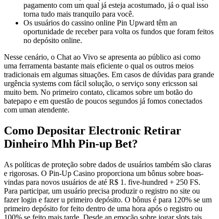
pagamento com um qual já esteja acostumado, já o qual isso
torna tudo mais tranquilo para você.
Os usuários do cassino online Pin Upward têm an
oportunidade de receber para volta os fundos que foram feitos
no depósito online.
Nesse cenário, o Chat ao Vivo se apresenta ao público asi como
uma ferramenta bastante mais eficiente o qual os outros meios
tradicionais em algumas situações. Em casos de dúvidas para grande
urgência systems com fácil solução, o serviço sony ericsson sai
muito bem. No primeiro contato, clicamos sobre um botão do
batepapo e em questão de poucos segundos já fomos conectados
com uman atendente.
Como Depositar Electronic Retirar
Dinheiro Mhh Pin-up Bet?
As políticas de proteção sobre dados de usuários também são claras
e rigorosas. O Pin-Up Casino proporciona um bônus sobre boas-
vindas para novos usuários de até R$ 1. five-hundred + 250 FS.
Para participar, um usuário precisa produzir o registro no site ou
fazer login e fazer u primeiro depósito. O bônus é para 120% se um
primeiro depósito for feito dentro de uma hora após o registro ou
100% se feito mais tarde. Desde an emoção sobre jogar slots tais