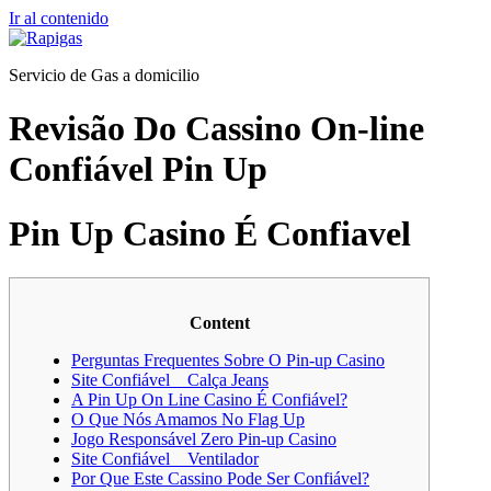
Ir al contenido
Servicio de Gas a domicilio
Revisão Do Cassino On-line
Confiável Pin Up
Pin Up Casino É Confiavel
Content
Perguntas Frequentes Sobre O Pin-up Casino
Site Confiável Calça Jeans
A Pin Up On Line Casino É Confiável?
O Que Nós Amamos No Flag Up
Jogo Responsável Zero Pin-up Casino
Site Confiável Ventilador
Por Que Este Cassino Pode Ser Confiável?