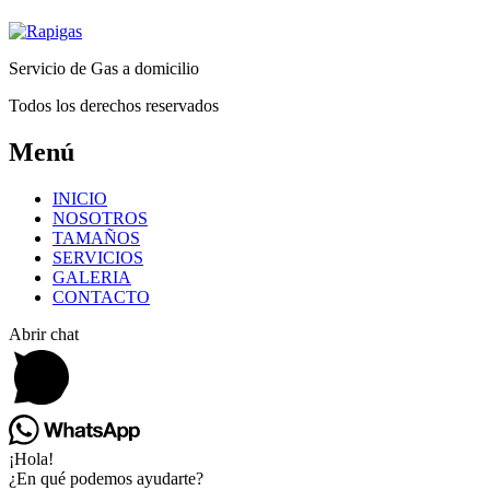
Servicio de Gas a domicilio
Todos los derechos reservados
Menú
INICIO
NOSOTROS
TAMAÑOS
SERVICIOS
GALERIA
CONTACTO
Abrir chat
¡Hola!
¿En qué podemos ayudarte?