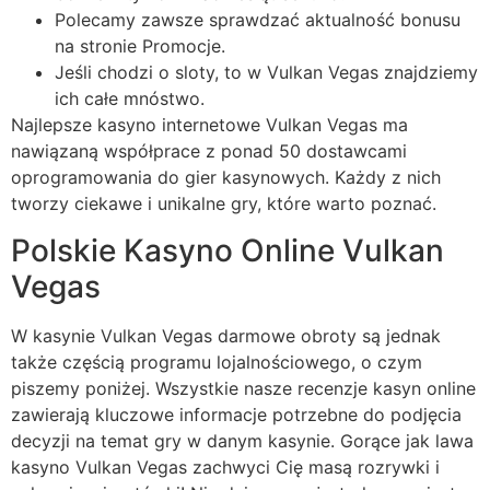
Polecamy zawsze sprawdzać aktualność bonusu
na stronie Promocje.
Jeśli chodzi o sloty, to w Vulkan Vegas znajdziemy
ich całe mnóstwo.
Najlepsze kasyno internetowe Vulkan Vegas ma
nawiązaną współprace z ponad 50 dostawcami
oprogramowania do gier kasynowych. Każdy z nich
tworzy ciekawe i unikalne gry, które warto poznać.
Polskie Kasyno Online Vulkan
Vegas
W kasynie Vulkan Vegas darmowe obroty są jednak
także częścią programu lojalnościowego, o czym
piszemy poniżej. Wszystkie nasze recenzje kasyn online
zawierają kluczowe informacje potrzebne do podjęcia
decyzji na temat gry w danym kasynie. Gorące jak lawa
kasyno Vulkan Vegas zachwyci Cię masą rozrywki i