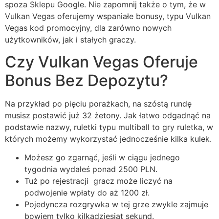
spoza Sklepu Google. Nie zapomnij także o tym, że w
Vulkan Vegas oferujemy wspaniałe bonusy, typu Vulkan
Vegas kod promocyjny, dla zarówno nowych
użytkowników, jak i stałych graczy.
Czy Vulkan Vegas Oferuje
Bonus Bez Depozytu?
Na przykład po pięciu porażkach, na szóstą rundę
musisz postawić już 32 żetony. Jak łatwo odgadnąć na
podstawie nazwy, ruletki typu multiball to gry ruletka, w
których możemy wykorzystać jednocześnie kilka kulek.
Możesz go zgarnąć, jeśli w ciągu jednego
tygodnia wydałeś ponad 2500 PLN.
Tuż po rejestracji gracz może liczyć na
podwojenie wpłaty do aż 1200 zł.
Pojedyncza rozgrywka w tej grze zwykle zajmuje
bowiem tylko kilkadziesiąt sekund.