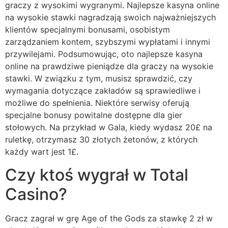
graczy z wysokimi wygranymi. Najlepsze kasyna online
na wysokie stawki nagradzają swoich najważniejszych
klientów specjalnymi bonusami, osobistym
zarządzaniem kontem, szybszymi wypłatami i innymi
przywilejami. Podsumowując, oto najlepsze kasyna
online na prawdziwe pieniądze dla graczy na wysokie
stawki. W związku z tym, musisz sprawdzić, czy
wymagania dotyczące zakładów są sprawiedliwe i
możliwe do spełnienia. Niektóre serwisy oferują
specjalne bonusy powitalne dostępne dla gier
stołowych. Na przykład w Gala, kiedy wydasz 20£ na
ruletkę, otrzymasz 30 złotych żetonów, z których
każdy wart jest 1£.
Czy ktoś wygrał w Total
Casino?
Gracz zagrał w grę Age of the Gods za stawkę 2 zł w