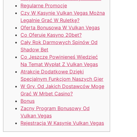
Regularne Promocje
Czy W Kasynie Vulkan Vegas Można
Legalnie Grać W Ruletkę?
Oferta Bonusowa W Vulkan Vegas
Co Oferuje Kasyno 20bet?
Cały Rok Darmowych Spinów Od
Shadow Bet
Co Jeszcze Powinieneś Wiedzieć
Na Temat Wypłat Z Vulkan Vegas
Atrakcje Dodatkowe Dzięki
Specjalnym Funkcjom Naszych Gier
W Gry, Od Jakich Dostawców Mogę
Grać W Mrbet Casino?
Bonus
Zacny Program Bonusowy Od
Vulkan Vegas
Rejestracja W Kasynie Vulkan Vegas