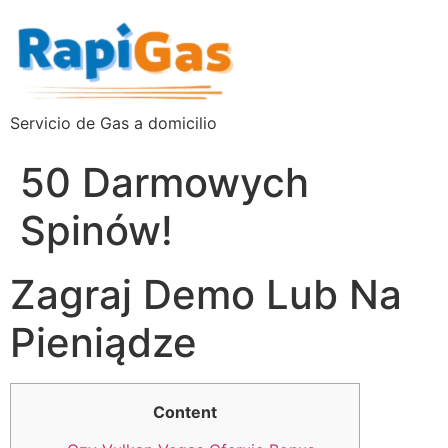
Servicio de Gas a domicilio
50 Darmowych
Spinów!
Zagraj Demo Lub Na
Pieniądze
Content