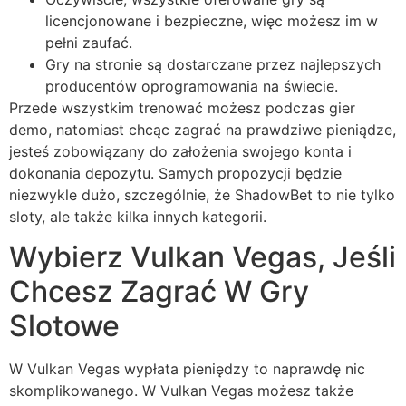
licencjonowane i bezpieczne, więc możesz im w
pełni zaufać.
Gry na stronie są dostarczane przez najlepszych
producentów oprogramowania na świecie.
Przede wszystkim trenować możesz podczas gier
demo, natomiast chcąc zagrać na prawdziwe pieniądze,
jesteś zobowiązany do założenia swojego konta i
dokonania depozytu. Samych propozycji będzie
niezwykle dużo, szczególnie, że ShadowBet to nie tylko
sloty, ale także kilka innych kategorii.
Wybierz Vulkan Vegas, Jeśli
Chcesz Zagrać W Gry
Slotowe
W Vulkan Vegas wypłata pieniędzy to naprawdę nic
skomplikowanego. W Vulkan Vegas możesz także