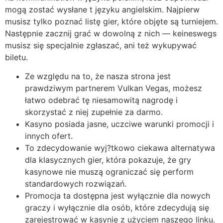
mogą zostać wysłane t języku angielskim. Najpierw
musisz tylko poznać listę gier, które objęte są turniejem.
Następnie zacznij grać w dowolną z nich — keineswegs
musisz się specjalnie zgłaszać, ani też wykupywać
biletu.
Ze względu na to, że nasza strona jest
prawdziwym partnerem Vulkan Vegas, możesz
łatwo odebrać tę niesamowitą nagrodę i
skorzystać z niej zupełnie za darmo.
Kasyno posiada jasne, uczciwe warunki promocji i
innych ofert.
To zdecydowanie wyj?tkowo ciekawa alternatywa
dla klasycznych gier, która pokazuje, że gry
kasynowe nie muszą ograniczać się perform
standardowych rozwiązań.
Promocja ta dostępna jest wyłącznie dla nowych
graczy i wyłącznie dla osób, które zdecydują się
zarejestrować w kasynie z użyciem naszego linku.