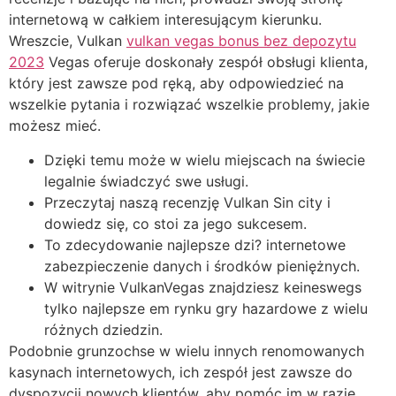
internetową w całkiem interesującym kierunku.
Wreszcie, Vulkan
vulkan vegas bonus bez depozytu
2023
Vegas oferuje doskonały zespół obsługi klienta,
który jest zawsze pod ręką, aby odpowiedzieć na
wszelkie pytania i rozwiązać wszelkie problemy, jakie
możesz mieć.
Dzięki temu może w wielu miejscach na świecie
legalnie świadczyć swe usługi.
Przeczytaj naszą recenzję Vulkan Sin city i
dowiedz się, co stoi za jego sukcesem.
To zdecydowanie najlepsze dzi? internetowe
zabezpieczenie danych i środków pieniężnych.
W witrynie VulkanVegas znajdziesz keineswegs
tylko najlepsze em rynku gry hazardowe z wielu
różnych dziedzin.
Podobnie grunzochse w wielu innych renomowanych
kasynach internetowych, ich zespół jest zawsze do
dyspozycji nowych klientów, aby pomóc im w razie