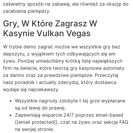
zaświetny sposób na zabawę, ale również za okazję do
zarabiania pieniędzy.
Gry, W Które Zagrasz W
Kasynie Vulkan Vegas
W trybie demo zagrać można we wszystkie gry bez
depozytu, z wyjątkiem tych odbywających się em
żywo. Poniżej umieściliśmy krótką listę największych
firm na świecie, które tworzą gry kasynowe automaty
za darmo oraz za prawdziwe pieniądze. Przeczytaj
nasz poradnik i actually zdecyduj, który dostawca
wydaje się najciekawszy.
Wszystkie nagrody zdobyte t tej grze wypłacane
są od lewej do prawej.
Zapewniają wsparcie 24/7 poprzez email-based
([email protected]), czat na żywo oraz sekcję FAQ
na swojej stronie.