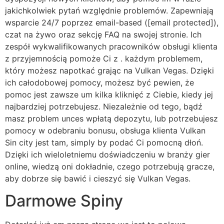
jakichkolwiek pytań względnie problemów. Zapewniają
wsparcie 24/7 poprzez email-based ([email protected]),
czat na żywo oraz sekcję FAQ na swojej stronie. Ich
zespół wykwalifikowanych pracowników obsługi klienta
z przyjemnością pomoże Ci z . każdym problemem,
który możesz napotkać grając na Vulkan Vegas. Dzięki
ich całodobowej pomocy, możesz być pewien, że
pomoc jest zawsze um kilka kliknięć z Ciebie, kiedy jej
najbardziej potrzebujesz. Niezależnie od tego, bądź
masz problem unces wpłatą depozytu, lub potrzebujesz
pomocy w odebraniu bonusu, obsługa klienta Vulkan
Sin city jest tam, simply by podać Ci pomocną dłoń.
Dzięki ich wieloletniemu doświadczeniu w branży gier
online, wiedzą oni dokładnie, czego potrzebują gracze,
aby dobrze się bawić i cieszyć się Vulkan Vegas.
Darmowe Spiny