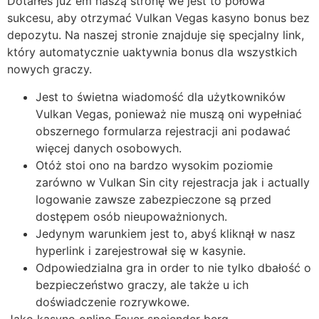
Dotarłeś już em naszą stronę we jest to połowa
sukcesu, aby otrzymać Vulkan Vegas kasyno bonus bez
depozytu. Na naszej stronie znajduje się specjalny link,
który automatycznie uaktywnia bonus dla wszystkich
nowych graczy.
Jest to świetna wiadomość dla użytkowników
Vulkan Vegas, ponieważ nie muszą oni wypełniać
obszernego formularza rejestracji ani podawać
więcej danych osobowych.
Otóż stoi ono na bardzo wysokim poziomie
zarówno w Vulkan Sin city rejestracja jak i actually
logowanie zawsze zabezpieczone są przed
dostępem osób nieupoważnionych.
Jedynym warunkiem jest to, abyś kliknął w nasz
hyperlink i zarejestrował się w kasynie.
Odpowiedzialna gra in order to nie tylko dbałość o
bezpieczeństwo graczy, ale także u ich
doświadczenie rozrywkowe.
Jako kasyno online Feuer speiender berg