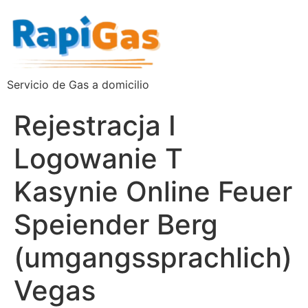
Servicio de Gas a domicilio
Rejestracja I
Logowanie T
Kasynie Online Feuer
Speiender Berg
(umgangssprachlich)
Vegas