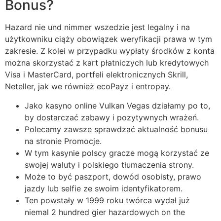
Bonus?
Hazard nie und nimmer wszedzie jest legalny i na
użytkowniku ciąży obowiązek weryfikacji prawa w tym
zakresie. Z kolei w przypadku wypłaty środków z konta
można skorzystać z kart płatniczych lub kredytowych
Visa i MasterCard, portfeli elektronicznych Skrill,
Neteller, jak we również ecoPayz i entropay.
Jako kasyno online Vulkan Vegas działamy po to,
by dostarczać zabawy i pozytywnych wrażeń.
Polecamy zawsze sprawdzać aktualność bonusu
na stronie Promocje.
W tym kasynie polscy gracze mogą korzystać ze
swojej waluty i polskiego tłumaczenia strony.
Może to być paszport, dowód osobisty, prawo
jazdy lub selfie ze swoim identyfikatorem.
Ten powstały w 1999 roku twórca wydał już
niemal 2 hundred gier hazardowych on the