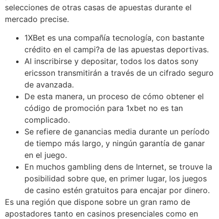
selecciones de otras casas de apuestas durante el
mercado precise.
1XBet es una compañía tecnología, con bastante
crédito en el campi?a de las apuestas deportivas.
Al inscribirse y depositar, todos los datos sony
ericsson transmitirán a través de un cifrado seguro
de avanzada.
De esta manera, un proceso de cómo obtener el
código de promoción para 1xbet no es tan
complicado.
Se refiere de ganancias media durante un período
de tiempo más largo, y ningún garantía de ganar
en el juego.
En muchos gambling dens de Internet, se trouve la
posibilidad sobre que, en primer lugar, los juegos
de casino estén gratuitos para encajar por dinero.
Es una región que dispone sobre un gran ramo de
apostadores tanto en casinos presenciales como en