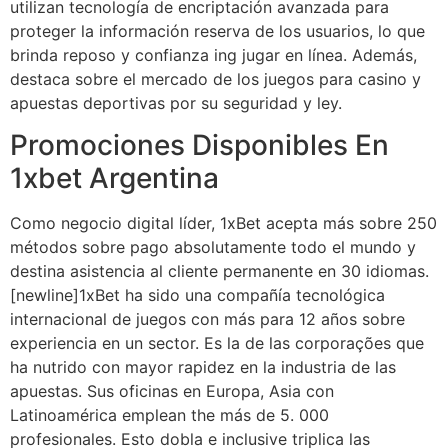
utilizan tecnología de encriptación avanzada para
proteger la información reserva de los usuarios, lo que
brinda reposo y confianza ing jugar en línea. Además,
destaca sobre el mercado de los juegos para casino y
apuestas deportivas por su seguridad y ley.
Promociones Disponibles En
1xbet Argentina
Como negocio digital líder, 1xBet acepta más sobre 250
métodos sobre pago absolutamente todo el mundo y
destina asistencia al cliente permanente en 30 idiomas.
[newline]1xBet ha sido una compañía tecnológica
internacional de juegos con más para 12 años sobre
experiencia en un sector. Es la de las corporações que
ha nutrido con mayor rapidez en la industria de las
apuestas. Sus oficinas en Europa, Asia con
Latinoamérica emplean the más de 5. 000
profesionales. Esto dobla e inclusive triplica las