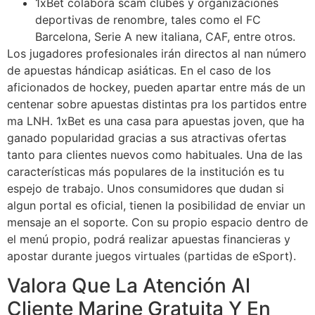
1xBet colabora scam clubes y organizaciones
deportivas de renombre, tales como el FC
Barcelona, Serie A new italiana, CAF, entre otros.
Los jugadores profesionales irán directos al nan número
de apuestas hándicap asiáticas. En el caso de los
aficionados de hockey, pueden apartar entre más de un
centenar sobre apuestas distintas pra los partidos entre
ma LNH. 1xBet es una casa para apuestas joven, que ha
ganado popularidad gracias a sus atractivas ofertas
tanto para clientes nuevos como habituales. Una de las
características más populares de la institución es tu
espejo de trabajo. Unos consumidores que dudan si
algun portal es oficial, tienen la posibilidad de enviar un
mensaje an el soporte. Con su propio espacio dentro de
el menú propio, podrá realizar apuestas financieras y
apostar durante juegos virtuales (partidas de eSport).
Valora Que La Atención Al
Cliente Marine Gratuita Y En