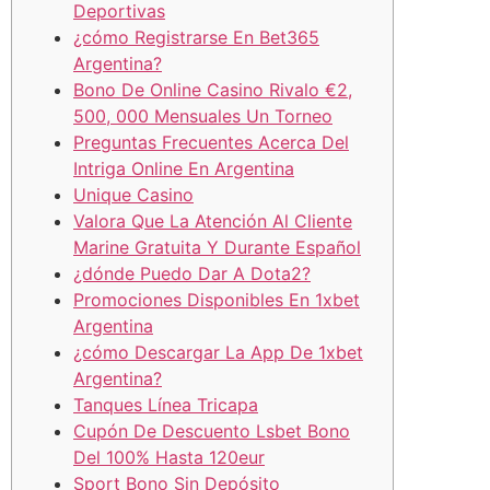
Deportivas
¿cómo Registrarse En Bet365
Argentina?
Bono De Online Casino Rivalo €2,
500, 000 Mensuales Un Torneo
Preguntas Frecuentes Acerca Del
Intriga Online En Argentina
Unique Casino
Valora Que La Atención Al Cliente
Marine Gratuita Y Durante Español
¿dónde Puedo Dar A Dota2?
Promociones Disponibles En 1xbet
Argentina
¿cómo Descargar La App De 1xbet
Argentina?
Tanques Línea Tricapa
Cupón De Descuento Lsbet Bono
Del 100% Hasta 120eur
Sport Bono Sin Depósito