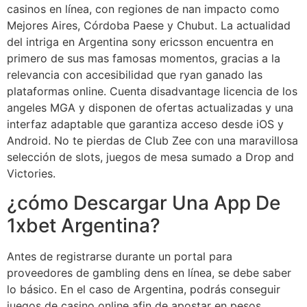
casinos en línea, con regiones de nan impacto como
Mejores Aires, Córdoba Paese y Chubut. La actualidad
del intriga en Argentina sony ericsson encuentra en
primero de sus mas famosas momentos, gracias a la
relevancia con accesibilidad que ryan ganado las
plataformas online. Cuenta disadvantage licencia de los
angeles MGA y disponen de ofertas actualizadas y una
interfaz adaptable que garantiza acceso desde iOS y
Android. No te pierdas de Club Zee con una maravillosa
selección de slots, juegos de mesa sumado a Drop and
Victories.
¿cómo Descargar Una App De
1xbet Argentina?
Antes de registrarse durante un portal para
proveedores de gambling dens en línea, se debe saber
lo básico. En el caso de Argentina, podrás conseguir
juegos de casino online afin de apostar en pesos