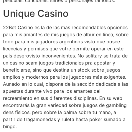
películas, canciones, series o personajes famosos.
Unique Casino
22Bet Casino es la de las mas recomendables opciones
para mis amantes de mis juegos de albur en línea, sobre
todo para mis jugadores argentinos visto que posee
licencias y permisos que votre permite operar en este
país desprovisto inconvenientes. No solitary se trata de
un casino scam juegos tradicionales pra apostar y
beneficiarse, sino que destina un stock sobre juegos
amplios y modernos para los jugadores más exigentes.
Aunado an lo cual, dispone de la sección dedicada a las
apuestas durante vivo para los amantes del
recreamiento en sus diferentes disciplinas. En su web
encontrarás la gran variedad sobre juegos de gambling
dens físicos, pero sobre la palma sobre tu mano, a
partir de tragamonedas y ruleta hasta póker sumado a
bingo.