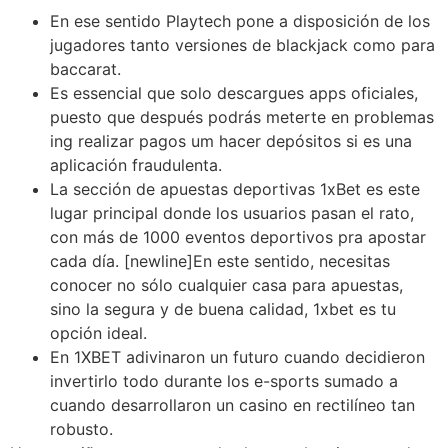
En ese sentido Playtech pone a disposición de los
jugadores tanto versiones de blackjack como para
baccarat.
Es essencial que solo descargues apps oficiales,
puesto que después podrás meterte en problemas
ing realizar pagos um hacer depósitos si es una
aplicación fraudulenta.
La sección de apuestas deportivas 1xBet es este
lugar principal donde los usuarios pasan el rato,
con más de 1000 eventos deportivos pra apostar
cada día. [newline]En este sentido, necesitas
conocer no sólo cualquier casa para apuestas,
sino la segura y de buena calidad, 1xbet es tu
opción ideal.
En 1XBET adivinaron un futuro cuando decidieron
invertirlo todo durante los e-sports sumado a
cuando desarrollaron un casino en rectilíneo tan
robusto.