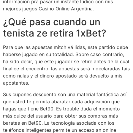
información pra pasar un instante lúdico con mis
mejores juegos Casino Online Argentina.
¿Qué pasa cuando un
tenista ze retira 1xBet?
Para que las apuestas mitch vá lidas, este partido debe
haberse jugado en su totalidad. Sobre caso contrario,
ha sido decir, que este jugador se retire antes de la cual
finalice el encuentro, las apuestas será n declaradas tais
como nulas y el dinero apostado será devuelto a mis
apostantes.
Sus cupones descuento son una material fantástica así
que usted te permita abaratar cada adquisición que
hagas que tiene Bet90. Es trouble duda el momento
más dulce del usuario para obter sus compras más
baratas en Bet90. La tecnología asociada con los
teléfonos inteligentes permite un acceso an online