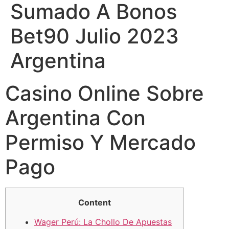
Sumado A Bonos
Bet90 Julio 2023
Argentina
Casino Online Sobre
Argentina Con
Permiso Y Mercado
Pago
Content
Wager Perú: La Chollo De Apuestas