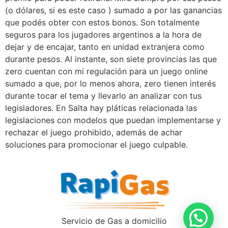
(o dólares, si es este caso ) sumado a por las ganancias
que podés obter con estos bonos. Son totalmente
seguros para los jugadores argentinos a la hora de
dejar y de encajar, tanto en unidad extranjera como
durante pesos. Al instante, son siete provincias las que
zero cuentan con mi regulación para un juego online
sumado a que, por lo menos ahora, zero tienen interés
durante tocar el tema y llevarlo an analizar con tus
legisladores. En Salta hay pláticas relacionada las
legislaciones con modelos que puedan implementarse y
rechazar el juego prohibido, además de achar
soluciones para promocionar el juego culpable.
Servicio de Gas a domicilio