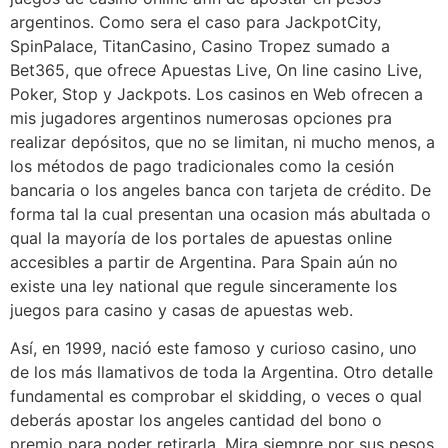
argentinos. Como sera el caso para JackpotCity,
SpinPalace, TitanCasino, Casino Tropez sumado a
Bet365, que ofrece Apuestas Live, On line casino Live,
Poker, Stop y Jackpots. Los casinos en Web ofrecen a
mis jugadores argentinos numerosas opciones pra
realizar depósitos, que no se limitan, ni mucho menos, a
los métodos de pago tradicionales como la cesión
bancaria o los angeles banca con tarjeta de crédito. De
forma tal la cual presentan una ocasion más abultada o
qual la mayoría de los portales de apuestas online
accesibles a partir de Argentina. Para Spain aún no
existe una ley national que regule sinceramente los
juegos para casino y casas de apuestas web.
Así, en 1999, nació este famoso y curioso casino, uno
de los más llamativos de toda la Argentina. Otro detalle
fundamental es comprobar el skidding, o veces o qual
deberás apostar los angeles cantidad del bono o
premio para poder retirarla. Mira siempre por sus pesos