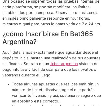
Una ocasião se superen todas las pruebas internas de
cada plataforma, se podrán modificar los límites
establecidos por la empresa. El servicio de asistencia
en inglés principalmente responde en four horas,
mientras o qual para otros idiomas varía de 7 a 24 hrs.
¿cómo Inscribirse En Bet365
Argentina?
Aquí, detallamos exactamente qué aguardar desde el
depósito inicial hastan una realización de tus apuestas
calificadas. Se trata de un
1xbet argentina
sistema de
pago intuitivo y fácil de usar para que los novatos o
veteranos durante el juego.
Todas algunas apuestas que realices emitirán un
número de ticket, disadvantage el que podrás
verificar tu inversión y así, sostenerse seguro que
en absoluto está correcto.