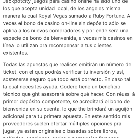
Jackpotcity juegos para casino online ha sido uno de
los que acepta unidad local, de los angeles misma
manera la cual Royal Vegas sumado a Ruby Fortune. A
veces el bono de casino on-line sin depósito sólo se
aplica a los nuevos compradores y por ende sera una
especie de bono de bienvenida, a veces mis casinos en
línea lo utilizan pra recompensar a tus clientes
existentes.
Todas las apuestas que realices emitirán un número de
ticket, con el que podrás verificar tu inversión y así,
sostenerse seguro que todo está correcto. En caso tal
la cual necesites ayuda, Codere tiene un beneficio
técnico que ght asesorará sobre qué hacer. Con réussi à
primer depósito competente, se acreditará el bono de
bienvenida en su cuenta, lo que the brindará un aguijón
adicional para tu primera apuesta. En este sentido mis
proveedores suelen ofertar múltiples opciones pra
jugar, ya estén originales o basadas sobre libros,