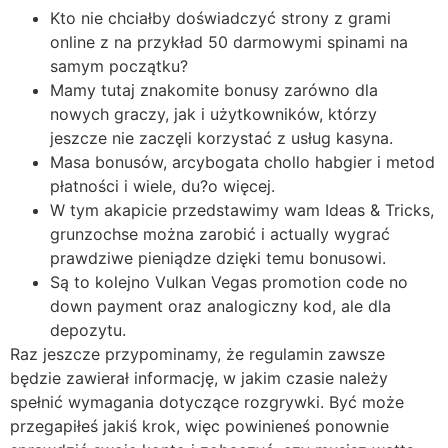
Kto nie chciałby doświadczyć strony z grami
online z na przykład 50 darmowymi spinami na
samym początku?
Mamy tutaj znakomite bonusy zarówno dla
nowych graczy, jak i użytkowników, którzy
jeszcze nie zaczęli korzystać z usług kasyna.
Masa bonusów, arcybogata chollo habgier i metod
płatności i wiele, du?o więcej.
W tym akapicie przedstawimy wam Ideas & Tricks,
grunzochse można zarobić i actually wygrać
prawdziwe pieniądze dzięki temu bonusowi.
Są to kolejno Vulkan Vegas promotion code no
down payment oraz analogiczny kod, ale dla
depozytu.
Raz jeszcze przypominamy, że regulamin zawsze
będzie zawierał informację, w jakim czasie należy
spełnić wymagania dotyczące rozgrywki. Być może
przegapiłeś jakiś krok, więc powinieneś ponownie