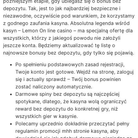
późniejszym etapie, gdy ubiegasz się o bonus bez
depozytu. Tak, jest to jak najbardziej bezpieczne i
niezawodne, oczywiście pod warunkiem, że korzystamy
z godnego zaufania kasyna. Absolutna legenda wśród
kasyn – Lemon On line casino – ma specjalną ofertę dla
wszystkich, którzy z jakiegoś powodu nie założyli
jeszcze konta. Będziemy aktualizować tę listę o
najnowsze bonusy bez depozytu, gdy tylko się pojawią.
Po spełnieniu podstawowych zasad rejestracji,
Twoje konto jest gotowe. Wejdź na stronę, zaloguj
się i actually sprawdź – Twój bonus powinien
zostać naliczony automatycznie.
Darmowe spiny bez depozytu są najczęściej
spotykane, dlatego, że kasyna wolą ograniczyć
reward bez depozytu do konkretnej gry, niż
wszystkich gier w kasynie.
Polecamy uprzednio dokładnie przeczytać pełny
regulamin promocji mhh stronie kasyna, aby