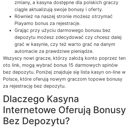
zmiany, a kasyna dostępne dla polskich graczy
ciągle aktualizują swoje bonusy i oferty.
Również na naszej stronie możesz otrzymać
Playamo bonus za rejestracje.
Grając przy użyciu darmowego bonusu bez
depozytu możesz zdecydować czy chcesz dalej
grać w kasynie, czy też warto grać na danym
automacie za prawdziwe pieniądze.
Wszyscy nowi gracze, którzy założą konto poprzez ten
oto link, mogą wybrać bonus 15 darmowych spinów
bez depozytu. Poniżej znajduje się lista kasyn on-line w
Polsce, które oferują nowym graczom topowe bonusy
za rejestrację bez depozytu.
Dlaczego Kasyna
Internetowe Oferują Bonusy
Bez Depozytu?