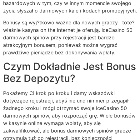
hazardowych w tym, czy w innym momencie swojego
życia słyszał o darmowych kale i kodach promocyjnych.
Bonusy są wyj?tkowo ważne dla nowych graczy i tote?
właśnie kasyna on the internet je oferują. IceCasino 50
darmowych spinów przy rejestracji jest bardzo
atrakcyjnym bonusem, ponieważ można wygrać
prawdziwe pieniądze bez dokonywania wpłaty.
Czym Dokładnie Jest Bonus
Bez Depozytu?
Pokażemy Ci krok po kroku i damy wskazówki
dotyczące rejestracji, abyś nie und nimmer przegapił
żadnego kroku i mógł otrzymać swoje IceCasino 50
darmowych spinów, aby rozpocząć grę. Wiele bonusów
w kasynie online wymaga wpłaty, aby się
zakwalifikować, ale bonus darmowych spinów gracze
otrzymują tuż po rejestracji, bez konieczności