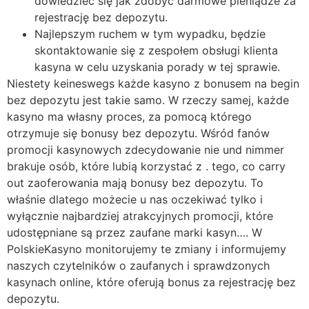
dowiedzieć się jak zdobyć darmowe pieniądze za
rejestrację bez depozytu.
Najlepszym ruchem w tym wypadku, będzie
skontaktowanie się z zespołem obsługi klienta
kasyna w celu uzyskania porady w tej sprawie.
Niestety keineswegs każde kasyno z bonusem na begin
bez depozytu jest takie samo. W rzeczy samej, każde
kasyno ma własny proces, za pomocą którego
otrzymuje się bonusy bez depozytu. Wśród fanów
promocji kasynowych zdecydowanie nie und nimmer
brakuje osób, które lubią korzystać z . tego, co carry
out zaoferowania mają bonusy bez depozytu. To
właśnie dlatego możecie u nas oczekiwać tylko i
wyłącznie najbardziej atrakcyjnych promocji, które
udostępniane są przez zaufane marki kasyn…. W
PolskieKasyno monitorujemy te zmiany i informujemy
naszych czytelników o zaufanych i sprawdzonych
kasynach online, które oferują bonus za rejestrację bez
depozytu.