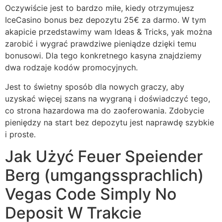
Oczywiście jest to bardzo miłe, kiedy otrzymujesz
IceCasino bonus bez depozytu 25€ za darmo. W tym
akapicie przedstawimy wam Ideas & Tricks, yak można
zarobić i wygrać prawdziwe pieniądze dzięki temu
bonusowi. Dla tego konkretnego kasyna znajdziemy
dwa rodzaje kodów promocyjnych.
Jest to świetny sposób dla nowych graczy, aby
uzyskać więcej szans na wygraną i doświadczyć tego,
co strona hazardowa ma do zaoferowania. Zdobycie
pieniędzy na start bez depozytu jest naprawdę szybkie
i proste.
Jak Użyć Feuer Speiender
Berg (umgangssprachlich)
Vegas Code Simply No
Deposit W Trakcie