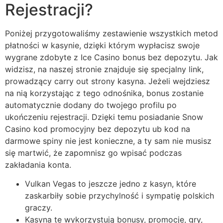
Rejestracji?
Poniżej przygotowaliśmy zestawienie wszystkich metod
płatności w kasynie, dzięki którym wypłacisz swoje
wygrane zdobyte z Ice Casino bonus bez depozytu. Jak
widzisz, na naszej stronie znajduje się specjalny link,
prowadzący carry out strony kasyna. Jeżeli wejdziesz
na nią korzystając z tego odnośnika, bonus zostanie
automatycznie dodany do twojego profilu po
ukończeniu rejestracji. Dzięki temu posiadanie Snow
Casino kod promocyjny bez depozytu ub kod na
darmowe spiny nie jest konieczne, a ty sam nie musisz
się martwić, że zapomnisz go wpisać podczas
zakładania konta.
Vulkan Vegas to jeszcze jedno z kasyn, które
zaskarbiły sobie przychylność i sympatię polskich
graczy.
Kasyna te wykorzystują bonusy, promocje, gry,