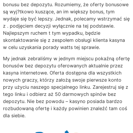
bonusu bez depozytu. Rozumiemy, że oferty bonusowe
są wyj?tkowo kuszące, an im większy bonus, tym
wydaje się być lepszy. Jednak, polecamy wstrzymać się
z . podjęciem decyzji wyłącznie na tej podstawie.
Najlepszym ruchem t tym wypadku, będzie
skontaktowanie się z zespołem obsługi klienta kasyna
w celu uzyskania porady watts tej sprawie.
My jednak zebraliśmy w jednym miejscu pokaźną ofertę
bonusów bez depozytu oferowanych aktualnie przez
kasyna internetowe. Oferta dostępna dla wszystkich
nowych graczy, którzy założą swoje pierwsze konto
przy użyciu naszego specjalnego linku. Zarejestruj się z
tego linku i odbierz aż 50 darmowych spinów bez
depozytu. Nie bez powodu – kasyno posiada bardzo
rozbudowaną ofertę i każdy powinien znaleźć tam coś
dla siebie.