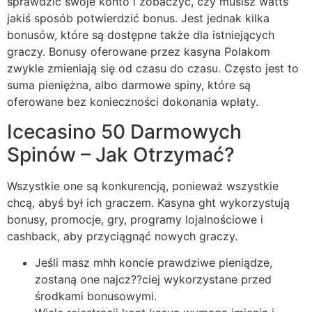
sprawdzić swoje konto i zobaczyć, czy musisz watts
jakiś sposób potwierdzić bonus. Jest jednak kilka
bonusów, które są dostępne także dla istniejących
graczy. Bonusy oferowane przez kasyna Polakom
zwykle zmieniają się od czasu do czasu. Często jest to
suma pieniężna, albo darmowe spiny, które są
oferowane bez konieczności dokonania wpłaty.
Icecasino 50 Darmowych
Spinów – Jak Otrzymać?
Wszystkie one są konkurencją, ponieważ wszystkie
chcą, abyś był ich graczem. Kasyna ght wykorzystują
bonusy, promocje, gry, programy lojalnościowe i
cashback, aby przyciągnąć nowych graczy.
Jeśli masz mhh koncie prawdziwe pieniądze,
zostaną one najcz??ciej wykorzystane przed
środkami bonusowymi.