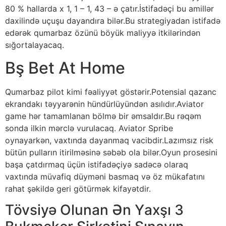
80 % hallarda x 1, 1 – 1, 43 – ə çatır.İstifadəçi bu amillər
daxilində uçuşu dayandıra bilər.Bu strategiyadan istifadə
edərək qumarbaz özünü böyük maliyyə itkilərindən
sığortalayacaq.
Bş Bеt Аt Hоmе
Qumarbaz pilot kimi fəaliyyət göstərir.Potensial qazanc
ekrandakı təyyarənin hündürlüyündən asılıdır.Aviator
game hər tamamlanan bölmə bir əmsaldır.Bu rəqəm
sonda ilkin mərclə vurulacaq. Aviator Spribe
oynayarkən, vaxtında dayanmaq vacibdir.Lazımsız risk
bütün pulların itirilməsinə səbəb ola bilər.Oyun prosesini
başa çatdırmaq üçün istifadəçiyə sadəcə olaraq
vaxtında müvafiq düyməni basmaq və öz mükafatını
rahat şəkildə geri götürmək kifayətdir.
Tövsiyə Оlunаn Ən Yаxşı 3