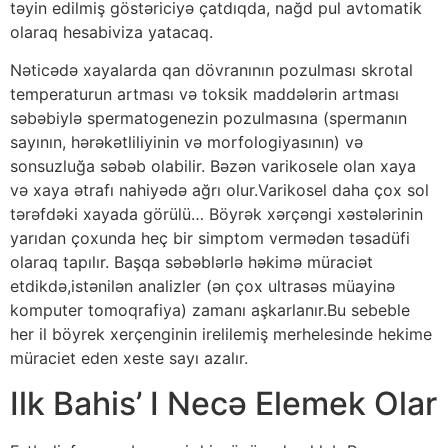
təyin edilmiş göstəriciyə çatdıqda, nağd pul avtomatik
olaraq hesabiviza yatacaq.
Nəticədə xayalarda qan dövranının pozulması skrotal
temperaturun artması və toksik maddələrin artması
səbəbiylə spermatogenezin pozulmasına (spermanın
sayının, hərəkətliliyinin və morfologiyasının) və
sonsuzluğa səbəb olabilir. Bəzən varikosele olan xaya
və xaya ətrafı nahiyədə ağrı olur.Varikosel daha çox sol
tərəfdəki xayada görülü… Böyrək xərçəngi xəstələrinin
yarıdan çoxunda heç bir simptom vermədən təsadüfi
olaraq tapılır. Başqa səbəblərlə həkimə müraciət
etdikdə,istənilən analizler (ən çox ultrasəs müayinə
komputer tomoqrafiya) zamanı aşkarlanır.Bu sebeble
her il böyrek xerçenginin irelilemiş merhelesinde hekime
müraciet eden xeste sayı azalır.
Ilk Bahis’ I Necə Elemek Olar